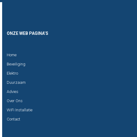
Skip
Open
Close
to
mobile
mobile
content
menu
menu
ONZE WEB PAGINA’S
Home
Beveiliging
Elektro
Duurzaam
Advies
Over Ons
WiFi Installatie
Contact